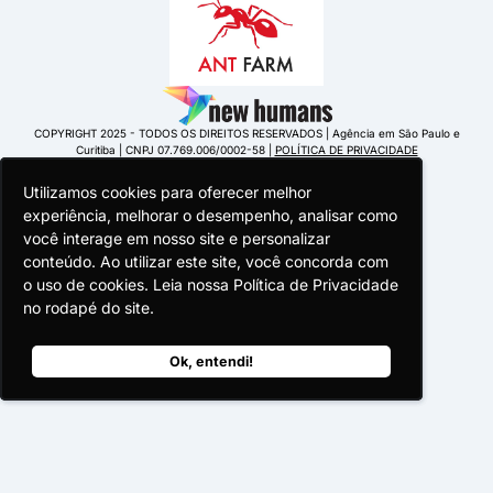
COPYRIGHT 2025 - TODOS OS DIREITOS RESERVADOS | Agência em São Paulo e
Curitiba | CNPJ 07.769.006/0002-58 |
POLÍTICA DE PRIVACIDADE
Utilizamos cookies para oferecer melhor
Utilizamos cookies para oferecer melhor
Utilizamos cookies para oferecer melhor
experiência, melhorar o desempenho, analisar como
experiência, melhorar o desempenho, analisar como
experiência, melhorar o desempenho, analisar como
você interage em nosso site e personalizar
você interage em nosso site e personalizar
você interage em nosso site e personalizar
conteúdo. Ao utilizar este site, você concorda com
conteúdo. Ao utilizar este site, você concorda com
conteúdo. Ao utilizar este site, você concorda com
o uso de cookies. Leia nossa Política de Privacidade
o uso de cookies. Leia nossa Política de Privacidade
o uso de cookies. Leia nossa Política de Privacidade
Portuguese Portugal
no rodapé do site.
no rodapé do site.
no rodapé do site.
Ok, entendi!
Ok, entendi!
Ok, entendi!